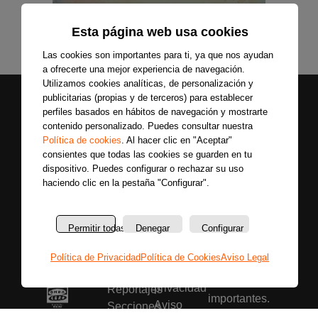
Esta página web usa cookies
Las cookies son importantes para ti, ya que nos ayudan
a ofrecerte una mejor experiencia de navegación.
Utilizamos cookies analíticas, de personalización y
publicitarias (propias y de terceros) para establecer
perfiles basados en hábitos de navegación y mostrarte
contenido personalizado. Puedes consultar nuestra
Política de cookies
. Al hacer clic en "Aceptar"
consientes que todas las cookies se guarden en tu
dispositivo. Puedes configurar o rechazar su uso
haciendo clic en la pestaña "Configurar".
Secciones
Sobre
Síguenos
nosotros
Últimas
Únete a nuestras
La
noticias
Permitir todas
Denegar
Configurar
redes sociales y
emisora
Colaboradores
entérate primero
Política
Entrevistas
Política de Privacidad
Política de Cookies
Aviso Legal
de todas las
de
Programas
noticias más
privacidad
Reportajes
importantes.
Aviso
Secciones