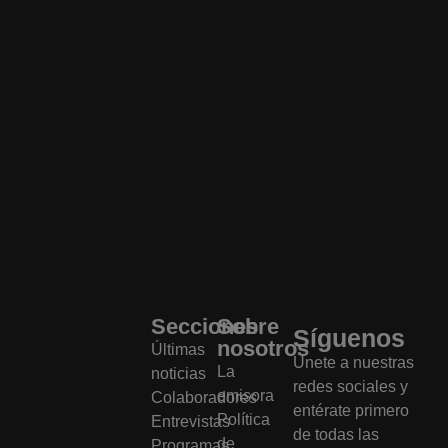
Secciones
Sobre
Síguenos
nosotros
Últimas
Únete a nuestras
La
noticias
redes sociales y
emisora
Colaboradores
entérate primero
Política
Entrevistas
de todas las
de
Programas