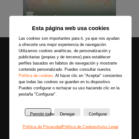
Esta página web usa cookies
Las cookies son importantes para ti, ya que nos ayudan
a ofrecerte una mejor experiencia de navegación.
Utilizamos cookies analíticas, de personalización y
publicitarias (propias y de terceros) para establecer
perfiles basados en hábitos de navegación y mostrarte
contenido personalizado. Puedes consultar nuestra
Política de cookies
. Al hacer clic en "Aceptar" consientes
que todas las cookies se guarden en tu dispositivo.
Secciones
Sobre
Puedes configurar o rechazar su uso haciendo clic en la
Síguenos
nosotros
pestaña "Configurar".
Últimas
Únete a nuestras
La
noticias
redes sociales y
emisora
Colaboradores
entérate primero
Permitir todas
Denegar
Configurar
Política
Entrevistas
de todas las
de
Programas
Política de Privacidad
Política de Cookies
Aviso Legal
noticias más
privacidad
Reportajes
importantes.
Aviso