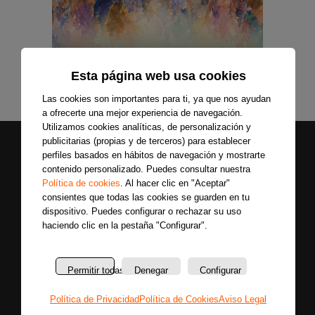
Esta página web usa cookies
Las cookies son importantes para ti, ya que nos ayudan
a ofrecerte una mejor experiencia de navegación.
Utilizamos cookies analíticas, de personalización y
publicitarias (propias y de terceros) para establecer
perfiles basados en hábitos de navegación y mostrarte
contenido personalizado. Puedes consultar nuestra
Política de cookies
. Al hacer clic en "Aceptar"
consientes que todas las cookies se guarden en tu
dispositivo. Puedes configurar o rechazar su uso
haciendo clic en la pestaña "Configurar".
Secciones
Sobre
Síguenos
nosotros
Últimas
Únete a nuestras
Permitir todas
Denegar
Configurar
La
noticias
redes sociales y
emisora
Colaboradores
entérate primero
Política de Privacidad
Política de Cookies
Aviso Legal
Política
Entrevistas