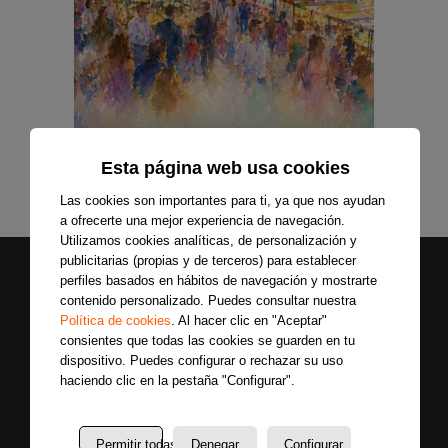
Esta página web usa cookies
Las cookies son importantes para ti, ya que nos ayudan
a ofrecerte una mejor experiencia de navegación.
Utilizamos cookies analíticas, de personalización y
publicitarias (propias y de terceros) para establecer
perfiles basados en hábitos de navegación y mostrarte
contenido personalizado. Puedes consultar nuestra
Política de cookies
. Al hacer clic en "Aceptar"
consientes que todas las cookies se guarden en tu
dispositivo. Puedes configurar o rechazar su uso
haciendo clic en la pestaña "Configurar".
Secciones
Sobre
Síguenos
nosotros
Últimas
Permitir todas
Denegar
Configurar