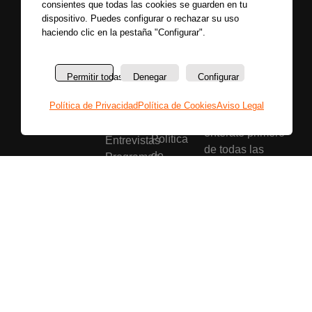
consientes que todas las cookies se guarden en tu
dispositivo. Puedes configurar o rechazar su uso
haciendo clic en la pestaña "Configurar".
Secciones
Sobre
Permitir todas
Denegar
Configurar
Síguenos
nosotros
Últimas
Únete a nuestras
La
Política de Privacidad
Política de Cookies
Aviso Legal
noticias
redes sociales y
emisora
Colaboradores
entérate primero
Política
Entrevistas
de todas las
de
Programas
noticias más
privacidad
Reportajes
importantes.
Aviso
Secciones
legal
Buscar
Política
de
cookies
Bases
legales