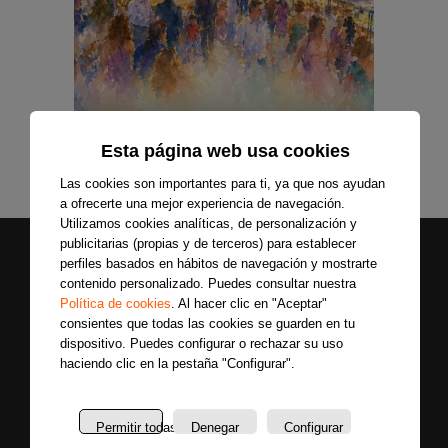
Esta página web usa cookies
Las cookies son importantes para ti, ya que nos ayudan
a ofrecerte una mejor experiencia de navegación.
Utilizamos cookies analíticas, de personalización y
publicitarias (propias y de terceros) para establecer
perfiles basados en hábitos de navegación y mostrarte
contenido personalizado. Puedes consultar nuestra
Política de cookies
. Al hacer clic en "Aceptar"
consientes que todas las cookies se guarden en tu
dispositivo. Puedes configurar o rechazar su uso
haciendo clic en la pestaña "Configurar".
Secciones
Sobre
Síguenos
nosotros
Últimas
Permitir todas
Denegar
Configurar
Únete a nuestras
La
noticias