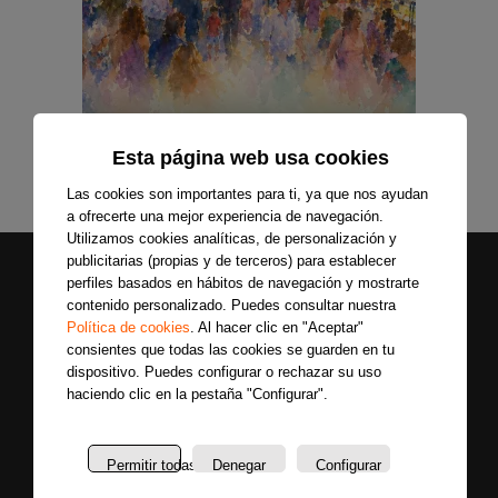
Esta página web usa cookies
Las cookies son importantes para ti, ya que nos ayudan
a ofrecerte una mejor experiencia de navegación.
Utilizamos cookies analíticas, de personalización y
publicitarias (propias y de terceros) para establecer
perfiles basados en hábitos de navegación y mostrarte
contenido personalizado. Puedes consultar nuestra
Política de cookies
. Al hacer clic en "Aceptar"
consientes que todas las cookies se guarden en tu
dispositivo. Puedes configurar o rechazar su uso
haciendo clic en la pestaña "Configurar".
Secciones
Sobre
Síguenos
nosotros
Últimas
Únete a nuestras
Permitir todas
Denegar
Configurar
La
noticias
redes sociales y