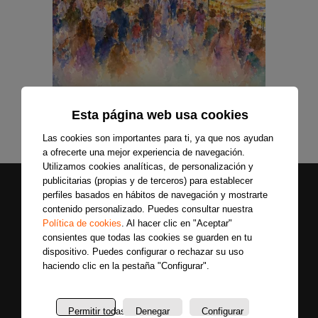
Esta página web usa cookies
Las cookies son importantes para ti, ya que nos ayudan
a ofrecerte una mejor experiencia de navegación.
Utilizamos cookies analíticas, de personalización y
publicitarias (propias y de terceros) para establecer
perfiles basados en hábitos de navegación y mostrarte
contenido personalizado. Puedes consultar nuestra
Política de cookies
. Al hacer clic en "Aceptar"
consientes que todas las cookies se guarden en tu
dispositivo. Puedes configurar o rechazar su uso
haciendo clic en la pestaña "Configurar".
Secciones
Sobre
Síguenos
nosotros
Últimas
Permitir todas
Denegar
Configurar
Únete a nuestras