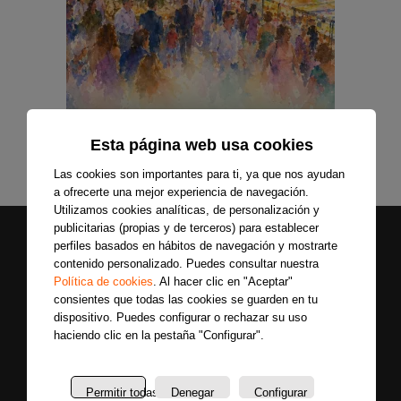
Esta página web usa cookies
Las cookies son importantes para ti, ya que nos ayudan
a ofrecerte una mejor experiencia de navegación.
Utilizamos cookies analíticas, de personalización y
publicitarias (propias y de terceros) para establecer
perfiles basados en hábitos de navegación y mostrarte
contenido personalizado. Puedes consultar nuestra
Política de cookies
. Al hacer clic en "Aceptar"
consientes que todas las cookies se guarden en tu
dispositivo. Puedes configurar o rechazar su uso
haciendo clic en la pestaña "Configurar".
Secciones
Sobre
Síguenos
nosotros
Últimas
Permitir todas
Denegar
Configurar
Únete a nuestras