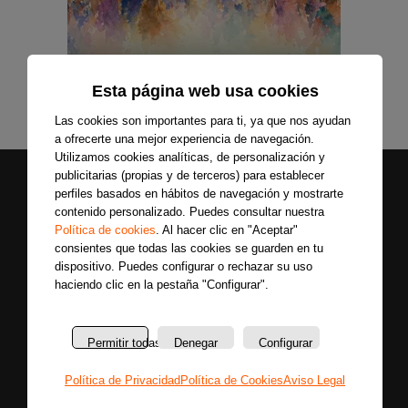
Esta página web usa cookies
Las cookies son importantes para ti, ya que nos ayudan
a ofrecerte una mejor experiencia de navegación.
Utilizamos cookies analíticas, de personalización y
publicitarias (propias y de terceros) para establecer
perfiles basados en hábitos de navegación y mostrarte
contenido personalizado. Puedes consultar nuestra
Política de cookies
. Al hacer clic en "Aceptar"
consientes que todas las cookies se guarden en tu
dispositivo. Puedes configurar o rechazar su uso
haciendo clic en la pestaña "Configurar".
Secciones
Sobre
Síguenos
nosotros
Últimas
Únete a nuestras
La
Permitir todas
Denegar
Configurar
noticias
redes sociales y
emisora
Colaboradores
entérate primero
Política de Privacidad
Política de Cookies
Aviso Legal
Política
Entrevistas
de todas las