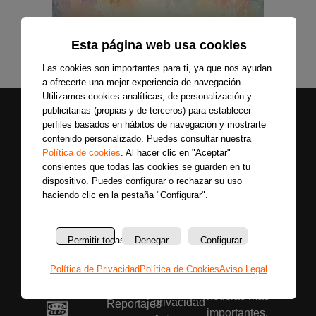
Esta página web usa cookies
Las cookies son importantes para ti, ya que nos ayudan
a ofrecerte una mejor experiencia de navegación.
Utilizamos cookies analíticas, de personalización y
publicitarias (propias y de terceros) para establecer
perfiles basados en hábitos de navegación y mostrarte
contenido personalizado. Puedes consultar nuestra
Política de cookies
. Al hacer clic en "Aceptar"
consientes que todas las cookies se guarden en tu
dispositivo. Puedes configurar o rechazar su uso
haciendo clic en la pestaña "Configurar".
Secciones
Sobre
Síguenos
nosotros
Últimas
Únete a nuestras
La
noticias
Permitir todas
Denegar
Configurar
redes sociales y
emisora
Colaboradores
entérate primero
Política
Entrevistas
Política de Privacidad
Política de Cookies
Aviso Legal
de todas las
de
Programas
noticias más
privacidad
Reportajes
importantes.