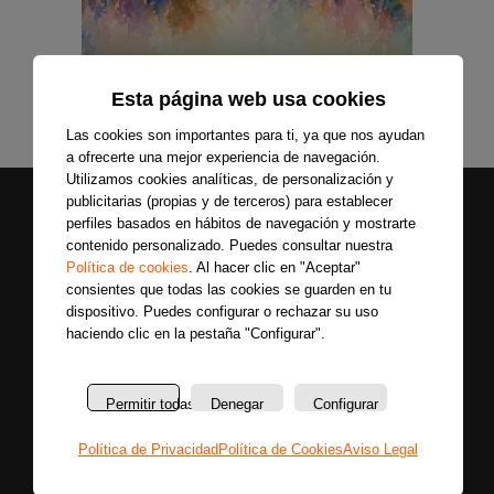
Esta página web usa cookies
Las cookies son importantes para ti, ya que nos ayudan
a ofrecerte una mejor experiencia de navegación.
Utilizamos cookies analíticas, de personalización y
publicitarias (propias y de terceros) para establecer
perfiles basados en hábitos de navegación y mostrarte
contenido personalizado. Puedes consultar nuestra
Política de cookies
. Al hacer clic en "Aceptar"
consientes que todas las cookies se guarden en tu
dispositivo. Puedes configurar o rechazar su uso
haciendo clic en la pestaña "Configurar".
Secciones
Sobre
Síguenos
nosotros
Últimas
Únete a nuestras
La
noticias
Permitir todas
Denegar
Configurar
redes sociales y
emisora
Colaboradores
entérate primero
Política de Privacidad
Política de Cookies
Aviso Legal
Política
Entrevistas
de todas las
de
Programas