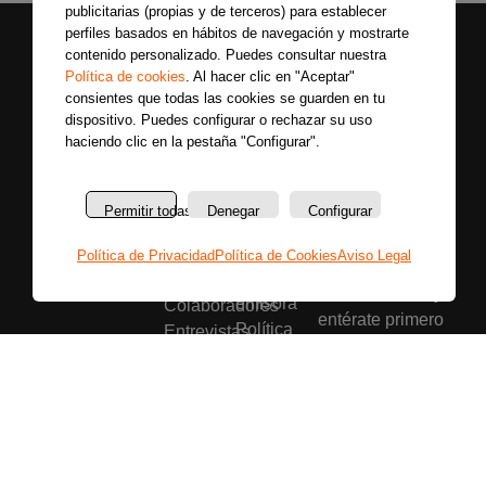
publicitarias (propias y de terceros) para establecer
perfiles basados en hábitos de navegación y mostrarte
contenido personalizado. Puedes consultar nuestra
Política de cookies
. Al hacer clic en "Aceptar"
consientes que todas las cookies se guarden en tu
dispositivo. Puedes configurar o rechazar su uso
haciendo clic en la pestaña "Configurar".
Permitir todas
Denegar
Configurar
Secciones
Sobre
Síguenos
nosotros
Últimas
Política de Privacidad
Política de Cookies
Aviso Legal
Únete a nuestras
La
noticias
redes sociales y
emisora
Colaboradores
entérate primero
Política
Entrevistas
de todas las
de
Programas
noticias más
privacidad
Reportajes
importantes.
Aviso
Secciones
legal
Buscar
Política
de