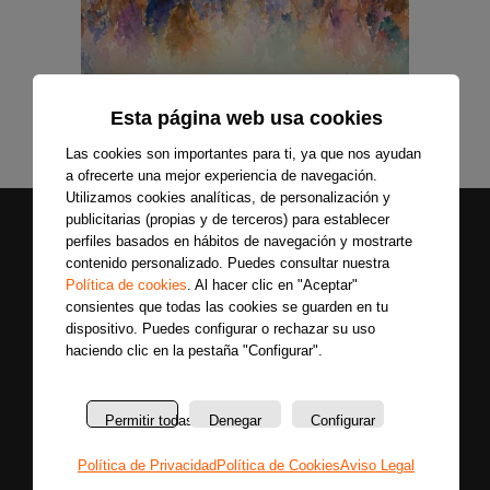
Esta página web usa cookies
Las cookies son importantes para ti, ya que nos ayudan
a ofrecerte una mejor experiencia de navegación.
Utilizamos cookies analíticas, de personalización y
publicitarias (propias y de terceros) para establecer
perfiles basados en hábitos de navegación y mostrarte
contenido personalizado. Puedes consultar nuestra
Política de cookies
. Al hacer clic en "Aceptar"
consientes que todas las cookies se guarden en tu
dispositivo. Puedes configurar o rechazar su uso
haciendo clic en la pestaña "Configurar".
Secciones
Sobre
Síguenos
nosotros
Últimas
Únete a nuestras
Permitir todas
Denegar
Configurar
La
noticias
redes sociales y
emisora
Colaboradores
entérate primero
Política de Privacidad
Política de Cookies
Aviso Legal
Política
Entrevistas