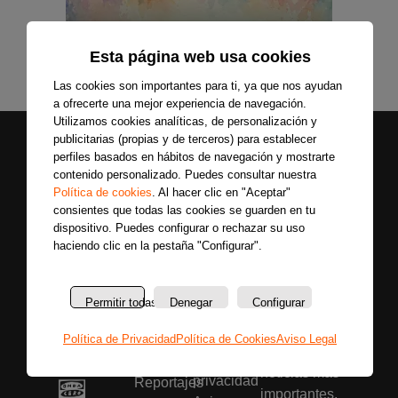
Esta página web usa cookies
Las cookies son importantes para ti, ya que nos ayudan
a ofrecerte una mejor experiencia de navegación.
Utilizamos cookies analíticas, de personalización y
publicitarias (propias y de terceros) para establecer
perfiles basados en hábitos de navegación y mostrarte
contenido personalizado. Puedes consultar nuestra
Política de cookies
. Al hacer clic en "Aceptar"
consientes que todas las cookies se guarden en tu
dispositivo. Puedes configurar o rechazar su uso
haciendo clic en la pestaña "Configurar".
Secciones
Sobre
Síguenos
nosotros
Últimas
Únete a nuestras
La
noticias
Permitir todas
Denegar
Configurar
redes sociales y
emisora
Colaboradores
entérate primero
Política
Entrevistas
Política de Privacidad
Política de Cookies
Aviso Legal
de todas las
de
Programas
noticias más
privacidad
Reportajes
importantes.