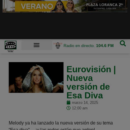
Radio en directo.
104.6 FM
Eurovisión |
Nueva
versión de
Esa Diva
marzo 14, 2025
12:00 am
Melody ya ha lanzado la nueva versión de su tema
“Esa diva”… ¡y las redes están que arden!