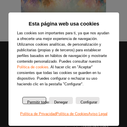
Esta página web usa cookies
Las cookies son importantes para ti, ya que nos ayudan
a ofrecerte una mejor experiencia de navegación.
Utilizamos cookies analíticas, de personalización y
publicitarias (propias y de terceros) para establecer
perfiles basados en hábitos de navegación y mostrarte
contenido personalizado. Puedes consultar nuestra
Política de cookies
. Al hacer clic en "Aceptar"
consientes que todas las cookies se guarden en tu
dispositivo. Puedes configurar o rechazar su uso
haciendo clic en la pestaña "Configurar".
Secciones
Sobre
Síguenos
nosotros
Últimas
Únete a nuestras
La
noticias
Permitir todas
Denegar
Configurar
redes sociales y
emisora
Colaboradores
entérate primero
Política de Privacidad
Política de Cookies
Aviso Legal
Política
Entrevistas
de todas las
de
Programas
noticias más