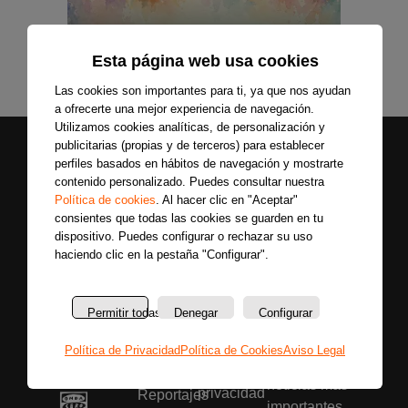
Esta página web usa cookies
Las cookies son importantes para ti, ya que nos ayudan
a ofrecerte una mejor experiencia de navegación.
Utilizamos cookies analíticas, de personalización y
publicitarias (propias y de terceros) para establecer
perfiles basados en hábitos de navegación y mostrarte
contenido personalizado. Puedes consultar nuestra
Política de cookies
. Al hacer clic en "Aceptar"
consientes que todas las cookies se guarden en tu
dispositivo. Puedes configurar o rechazar su uso
haciendo clic en la pestaña "Configurar".
Secciones
Sobre
Síguenos
nosotros
Últimas
Únete a nuestras
La
noticias
Permitir todas
Denegar
Configurar
redes sociales y
emisora
Colaboradores
entérate primero
Política
Política de Privacidad
Política de Cookies
Aviso Legal
Entrevistas
de todas las
de
Programas
noticias más
privacidad
Reportajes
importantes.