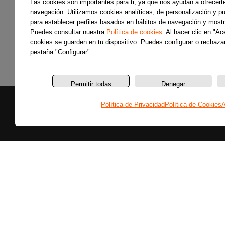
Las cookies son importantes para ti, ya que nos ayudan a ofrecert
navegación. Utilizamos cookies analíticas, de personalización y pub
para establecer perfiles basados en hábitos de navegación y mostr
Puedes consultar nuestra
Política de cookies
. Al hacer clic en "A
cookies se guarden en tu dispositivo. Puedes configurar o rechazar
pestaña "Configurar".
Permitir todas
Denegar
Política de Privacidad
Política de Cookies
A
Secciones
Últimas noticias
Colaboradores
Entrevistas
Programas
Reportajes