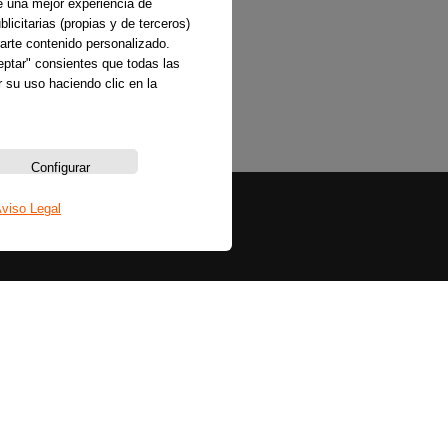
e una mejor experiencia de
licitarias (propias y de terceros)
arte contenido personalizado.
ceptar" consientes que todas las
 su uso haciendo clic en la
Configurar
viso Legal
Sobre nosotros
La emisora
Política de privacidad
Aviso legal
Política de cookies
Bases legales