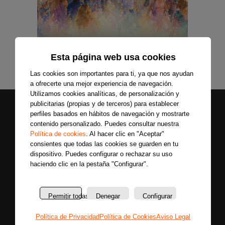
Esta página web usa cookies
Las cookies son importantes para ti, ya que nos ayudan
a ofrecerte una mejor experiencia de navegación.
Utilizamos cookies analíticas, de personalización y
publicitarias (propias y de terceros) para establecer
perfiles basados en hábitos de navegación y mostrarte
contenido personalizado. Puedes consultar nuestra
Política de cookies
. Al hacer clic en "Aceptar"
consientes que todas las cookies se guarden en tu
dispositivo. Puedes configurar o rechazar su uso
haciendo clic en la pestaña "Configurar".
Secciones
Sobre
Síguenos
nosotros
Últimas
Únete a nuestras
Permitir todas
Denegar
Configurar
La
noticias
redes sociales y
emisora
Colaboradores
entérate primero
Política de Privacidad
Política de Cookies
Aviso Legal
Política
Entrevistas