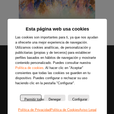
Esta página web usa cookies
Las cookies son importantes para ti, ya que nos ayudan
a ofrecerte una mejor experiencia de navegación.
Utilizamos cookies analíticas, de personalización y
publicitarias (propias y de terceros) para establecer
perfiles basados en hábitos de navegación y mostrarte
contenido personalizado. Puedes consultar nuestra
Política de cookies
. Al hacer clic en "Aceptar"
consientes que todas las cookies se guarden en tu
dispositivo. Puedes configurar o rechazar su uso
haciendo clic en la pestaña "Configurar".
Secciones
Sobre
Síguenos
nosotros
Últimas
Únete a nuestras
Permitir todas
Denegar
Configurar
La
noticias
redes sociales y
emisora
Colaboradores
entérate primero
Política de Privacidad
Política de Cookies
Aviso Legal
Política
Entrevistas