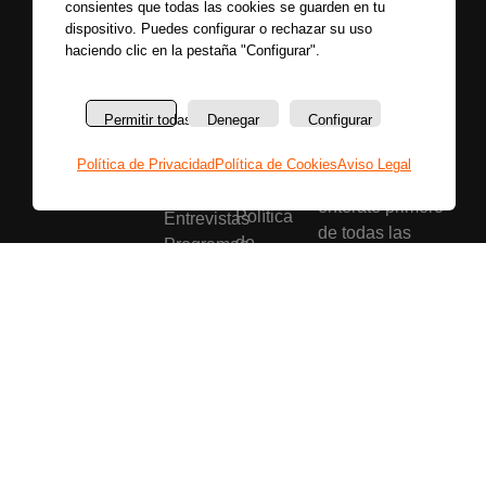
consientes que todas las cookies se guarden en tu
dispositivo. Puedes configurar o rechazar su uso
haciendo clic en la pestaña "Configurar".
Secciones
Sobre
Permitir todas
Denegar
Configurar
Síguenos
nosotros
Últimas
Únete a nuestras
La
Política de Privacidad
Política de Cookies
Aviso Legal
noticias
redes sociales y
emisora
Colaboradores
entérate primero
Política
Entrevistas
de todas las
de
Programas
noticias más
privacidad
Reportajes
importantes.
Aviso
Secciones
legal
Buscar
Política
de
cookies
Bases
legales