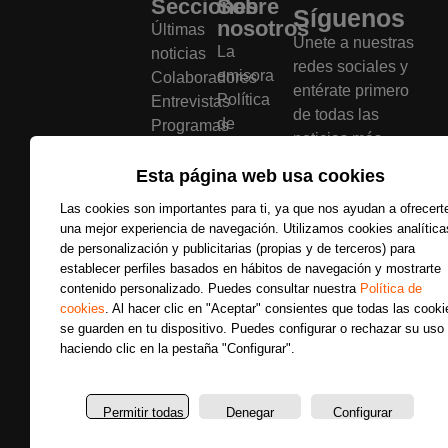
Secciones
Sobre
Síguenos
nosotros
Últimas
Únete a nuestras
La
noticias
redes sociales y
emisora
Colaboradores
entérate primero
Política
Entrevistas
de todas las
de
Programas
noticias más
privacidad
Reportajes
importantes.
Aviso
Secciones
Esta página web usa cookies
legal
Las cookies son importantes para ti, ya que nos ayudan a ofrecert
Buscar
Política
una mejor experiencia de navegación. Utilizamos cookies analítica
de
de personalización y publicitarias (propias y de terceros) para
cookies
establecer perfiles basados en hábitos de navegación y mostrarte
contenido personalizado. Puedes consultar nuestra
Política de
Bases
cookies
. Al hacer clic en "Aceptar" consientes que todas las cooki
legales
se guarden en tu dispositivo. Puedes configurar o rechazar su uso
haciendo clic en la pestaña "Configurar".
Copyright © La Radio que Viene – 2026
Permitir todas
Denegar
Configurar