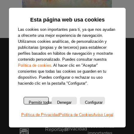
Esta página web usa cookies
Las cookies son importantes para ti, ya que nos ayudan
a ofrecerte una mejor experiencia de navegación.
Utilizamos cookies analíticas, de personalización y
publicitarias (propias y de terceros) para establecer
perfiles basados en hábitos de navegación y mostrarte
contenido personalizado. Puedes consultar nuestra
Política de cookies
. Al hacer clic en "Aceptar"
consientes que todas las cookies se guarden en tu
dispositivo. Puedes configurar o rechazar su uso
haciendo clic en la pestaña "Configurar".
Secciones
Sobre
Síguenos
nosotros
Últimas
Únete a nuestras
La
noticias
Permitir todas
Denegar
Configurar
redes sociales y
emisora
Colaboradores
entérate primero
Política
Entrevistas
Política de Privacidad
Política de Cookies
Aviso Legal
de todas las
de
Programas
noticias más
privacidad
Reportajes
importantes.