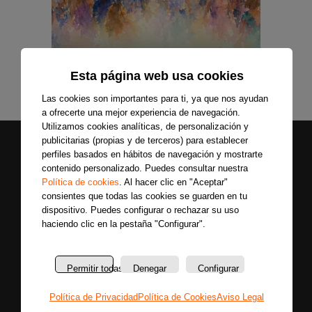
Esta página web usa cookies
Las cookies son importantes para ti, ya que nos ayudan
a ofrecerte una mejor experiencia de navegación.
Utilizamos cookies analíticas, de personalización y
publicitarias (propias y de terceros) para establecer
perfiles basados en hábitos de navegación y mostrarte
contenido personalizado. Puedes consultar nuestra
Política de cookies
. Al hacer clic en "Aceptar"
consientes que todas las cookies se guarden en tu
dispositivo. Puedes configurar o rechazar su uso
haciendo clic en la pestaña "Configurar".
Secciones
Sobre
Síguenos
nosotros
Últimas
Únete a nuestras
Permitir todas
Denegar
Configurar
La
noticias
redes sociales y
emisora
Colaboradores
entérate primero
Política de Privacidad
Política de Cookies
Aviso Legal
Política
Entrevistas