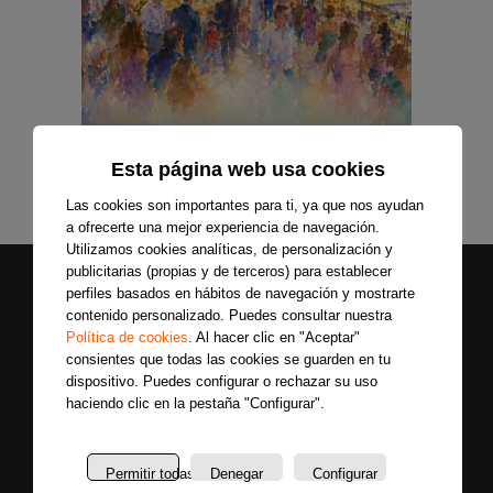
Esta página web usa cookies
Las cookies son importantes para ti, ya que nos ayudan
a ofrecerte una mejor experiencia de navegación.
Utilizamos cookies analíticas, de personalización y
publicitarias (propias y de terceros) para establecer
perfiles basados en hábitos de navegación y mostrarte
contenido personalizado. Puedes consultar nuestra
Política de cookies
. Al hacer clic en "Aceptar"
consientes que todas las cookies se guarden en tu
dispositivo. Puedes configurar o rechazar su uso
haciendo clic en la pestaña "Configurar".
Secciones
Sobre
Síguenos
nosotros
Últimas
Permitir todas
Denegar
Configurar
Únete a nuestras
La
noticias