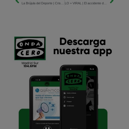
La Brújula del Deporte | Cristina García Miranda, primera árbitra española en un mundial de Muay Thai
LO + VIRAL | El accidente de Río de Janeiro y Topuria pierde el invicto y el campeonato