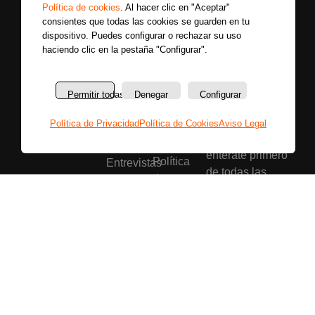
Política de cookies
. Al hacer clic en "Aceptar"
consientes que todas las cookies se guarden en tu
dispositivo. Puedes configurar o rechazar su uso
haciendo clic en la pestaña "Configurar".
Secciones
Sobre
Permitir todas
Denegar
Configurar
Síguenos
nosotros
Últimas
Únete a nuestras
Política de Privacidad
Política de Cookies
Aviso Legal
La
noticias
redes sociales y
emisora
Colaboradores
entérate primero
Política
Entrevistas
de todas las
de
Programas
noticias más
privacidad
Reportajes
importantes.
Aviso
Secciones
legal
Buscar
Política
de
cookies
Bases
legales