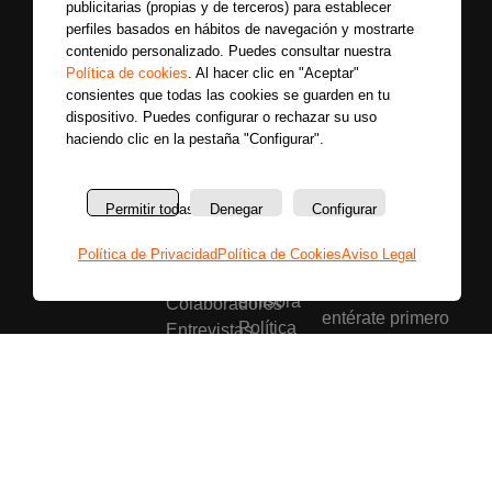
publicitarias (propias y de terceros) para establecer
perfiles basados en hábitos de navegación y mostrarte
contenido personalizado. Puedes consultar nuestra
Política de cookies
. Al hacer clic en "Aceptar"
consientes que todas las cookies se guarden en tu
dispositivo. Puedes configurar o rechazar su uso
haciendo clic en la pestaña "Configurar".
Permitir todas
Denegar
Configurar
Secciones
Sobre
Síguenos
nosotros
Últimas
Política de Privacidad
Política de Cookies
Aviso Legal
Únete a nuestras
La
noticias
redes sociales y
emisora
Colaboradores
entérate primero
Política
Entrevistas
de todas las
de
Programas
noticias más
privacidad
Reportajes
importantes.
Aviso
Secciones
legal
Buscar
Política
de