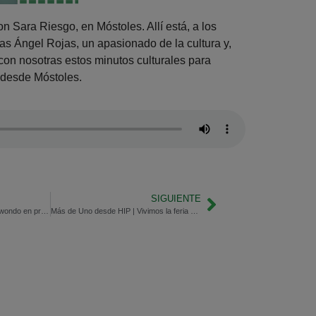
on Sara Riesgo, en Móstoles. Allí está, a los
as Ángel Rojas, un apasionado de la cultura y,
con nosotras estos minutos culturales para
 desde Móstoles.
SIGUIENTE
La Brújula del Deporte | Taekwondo en primera persona
Más de Uno desde HIP | Vivimos la feria desde dentro con Envapro