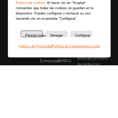
Política de cookies
. Al hacer clic en "Aceptar"
consientes que todas las cookies se guarden en tu
dispositivo. Puedes configurar o rechazar su uso
haciendo clic en la pestaña "Configurar".
Secciones
Sobre
Permitir todas
Denegar
Configurar
Síguenos
nosotros
Últimas
Únete a nuestras
Política de Privacidad
Política de Cookies
Aviso Legal
La
noticias
redes sociales y
emisora
Colaboradores
entérate primero
Política
Entrevistas
de todas las
de
Programas
noticias más
privacidad
Reportajes
importantes.
Aviso
Secciones
legal
Buscar
Política
de
cookies
Bases
legales