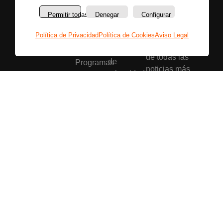
Secciones
Sobre
Síguenos
nosotros
Últimas
Permitir todas
Denegar
Configurar
Únete a nuestras
La
noticias
redes sociales y
Política de Privacidad
Política de Cookies
Aviso Legal
emisora
Colaboradores
entérate primero
Política
Entrevistas
de todas las
de
Programas
noticias más
privacidad
Reportajes
importantes.
Aviso
Secciones
legal
Buscar
Política
de
cookies
Bases
legales
Copyright © La Radio que Viene – 2026