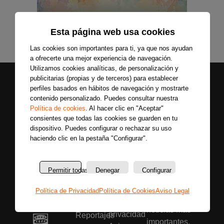
Esta página web usa cookies
Las cookies son importantes para ti, ya que nos ayudan
a ofrecerte una mejor experiencia de navegación.
Utilizamos cookies analíticas, de personalización y
publicitarias (propias y de terceros) para establecer
perfiles basados en hábitos de navegación y mostrarte
contenido personalizado. Puedes consultar nuestra
Política de cookies
. Al hacer clic en "Aceptar"
consientes que todas las cookies se guarden en tu
dispositivo. Puedes configurar o rechazar su uso
haciendo clic en la pestaña "Configurar".
Secciones
Sobre
Síguenos
nosotros
Últimas
Únete a nuestras
La
noticias
Permitir todas
Denegar
Configurar
redes sociales y
emisora
Colaboradores
entérate primero
Política
Entrevistas
Política de Privacidad
Política de Cookies
Aviso Legal
de todas las
de
Programas
noticias más
privacidad
Reportajes
importantes.