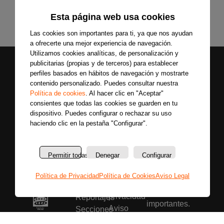
Esta página web usa cookies
Las cookies son importantes para ti, ya que nos ayudan
a ofrecerte una mejor experiencia de navegación.
Utilizamos cookies analíticas, de personalización y
publicitarias (propias y de terceros) para establecer
perfiles basados en hábitos de navegación y mostrarte
contenido personalizado. Puedes consultar nuestra
Política de cookies
. Al hacer clic en "Aceptar"
consientes que todas las cookies se guarden en tu
dispositivo. Puedes configurar o rechazar su uso
Secciones
Sobre
haciendo clic en la pestaña "Configurar".
Síguenos
nosotros
Últimas
Únete a nuestras
La
noticias
redes sociales y
Permitir todas
Denegar
Configurar
emisora
Colaboradores
entérate primero
Política
Entrevistas
Política de Privacidad
Política de Cookies
Aviso Legal
de todas las
de
Programas
noticias más
privacidad
Reportajes
importantes.
Aviso
Secciones
legal