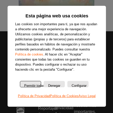
Esta página web usa cookies
Las cookies son importantes para ti, ya que nos ayudan
a ofrecerte una mejor experiencia de navegación.
Utilizamos cookies analíticas, de personalización y
publicitarias (propias y de terceros) para establecer
perfiles basados en hábitos de navegación y mostrarte
contenido personalizado. Puedes consultar nuestra
Política de cookies
. Al hacer clic en "Aceptar"
consientes que todas las cookies se guarden en tu
dispositivo. Puedes configurar o rechazar su uso
haciendo clic en la pestaña "Configurar".
Secciones
Sobre
Síguenos
nosotros
Últimas
Únete a nuestras
La
noticias
Permitir todas
Denegar
Configurar
redes sociales y
emisora
Colaboradores
entérate primero
Política
Entrevistas
Política de Privacidad
Política de Cookies
Aviso Legal
de todas las
de
Programas
noticias más
privacidad
Reportajes
importantes.