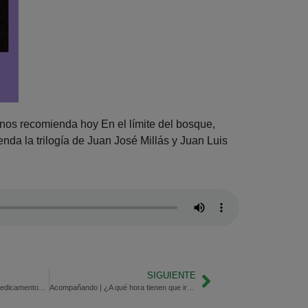
, nos recomienda hoy En el límite del bosque,
da la trilogía de Juan José Millás y Juan Luis
SIGUIENTE
Consejos para estar pichi | Medicamentos y fotosensibilidad
Acompañando | ¿A qué hora tienen que irse a dormir?