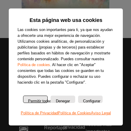
Esta página web usa cookies
Las cookies son importantes para ti, ya que nos ayudan
a ofrecerte una mejor experiencia de navegación.
Utilizamos cookies analíticas, de personalización y
publicitarias (propias y de terceros) para establecer
perfiles basados en hábitos de navegación y mostrarte
contenido personalizado. Puedes consultar nuestra
Política de cookies
. Al hacer clic en "Aceptar"
consientes que todas las cookies se guarden en tu
dispositivo. Puedes configurar o rechazar su uso
haciendo clic en la pestaña "Configurar".
Secciones
Sobre
Síguenos
nosotros
Últimas
Únete a nuestras
La
noticias
Permitir todas
Denegar
Configurar
redes sociales y
emisora
Colaboradores
entérate primero
Política
Política de Privacidad
Política de Cookies
Aviso Legal
Entrevistas
de todas las
de
Programas
noticias más
privacidad
Reportajes