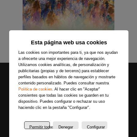
Esta página web usa cookies
Las cookies son importantes para ti, ya que nos ayudan
a ofrecerte una mejor experiencia de navegación.
Utilizamos cookies analíticas, de personalización y
publicitarias (propias y de terceros) para establecer
perfiles basados en hábitos de navegación y mostrarte
contenido personalizado. Puedes consultar nuestra
Política de cookies
. Al hacer clic en "Aceptar"
consientes que todas las cookies se guarden en tu
dispositivo. Puedes configurar o rechazar su uso
haciendo clic en la pestaña "Configurar".
Secciones
Sobre
Síguenos
nosotros
Últimas
Únete a nuestras
Permitir todas
Denegar
Configurar
La
noticias
redes sociales y
emisora