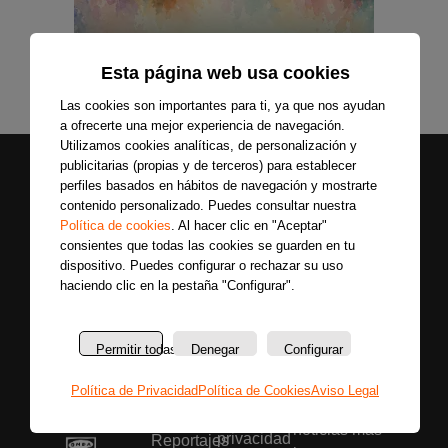
Esta página web usa cookies
Las cookies son importantes para ti, ya que nos ayudan
a ofrecerte una mejor experiencia de navegación.
Utilizamos cookies analíticas, de personalización y
publicitarias (propias y de terceros) para establecer
perfiles basados en hábitos de navegación y mostrarte
contenido personalizado. Puedes consultar nuestra
Política de cookies
. Al hacer clic en "Aceptar"
consientes que todas las cookies se guarden en tu
dispositivo. Puedes configurar o rechazar su uso
haciendo clic en la pestaña "Configurar".
Secciones
Sobre
Síguenos
nosotros
Últimas
Únete a nuestras
La
noticias
Permitir todas
Denegar
Configurar
redes sociales y
emisora
Colaboradores
entérate primero
Política
Política de Privacidad
Política de Cookies
Aviso Legal
Entrevistas
de todas las
de
Programas
noticias más
privacidad
Reportajes