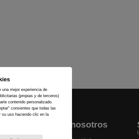
kies
e una mejor experiencia de
licitarias (propias y de terceros)
arte contenido personalizado.
ceptar" consientes que todas las
 su uso haciendo clic en la
Sobre nosotros
La emisora