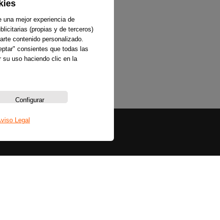
kies
e una mejor experiencia de
licitarias (propias y de terceros)
arte contenido personalizado.
ceptar" consientes que todas las
 su uso haciendo clic en la
Configurar
viso Legal
Sobre nosotros
La emisora
Política de privacidad
Aviso legal