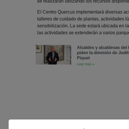
se realizarán utilizando los recursos disponi
El Centro Quercus implementará diversas ac
talleres de cuidado de plantas, actividades 
sensibilización. La sede estará ubicada en 
las actividades se extenderán a varios parque
Alcaldes y alcaldesas de
piden la dimisión de Judit
Piquet
Leer más »