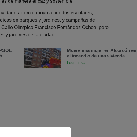
bles de manera eficaz y sostenible.
tividades, como apoyo a huertos escolares,
lúdicas en parques y jardines, y campañas de
la Calle Olímpico Francisco Fernández Ochoa, pero
s y jardines de la ciudad.
l PSOE
Muere una mujer en Alcorcón en
h
el incendio de una vivienda
Leer más »