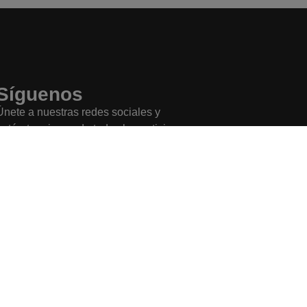
Síguenos
Únete a nuestras redes sociales y
entérate primero de todas las noticias
más importantes.
Buscar