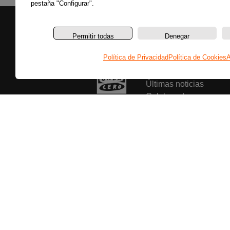
pestaña "Configurar".
Permitir todas
Denegar
Política de Privacidad
Política de Cookies
A
Secciones
Últimas noticias
Colaboradores
Entrevistas
Programas
Reportajes
Secciones