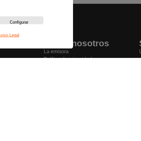
Configurar
viso Legal
Sobre nosotros
La emisora
Política de privacidad
Aviso legal
Política de cookies
Bases legales
Copyright © La Radio que Viene – 2026