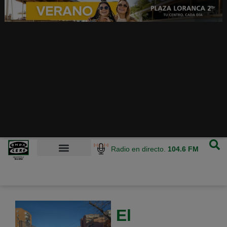
Radio en directo.
104.6 FM
El