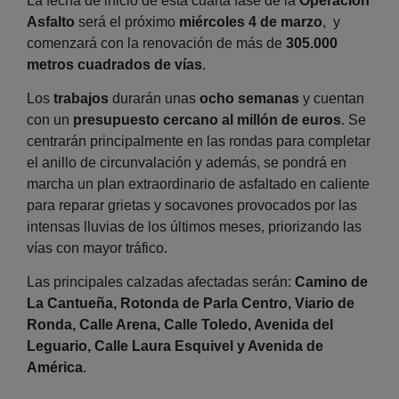
La fecha de inicio de esta cuarta fase de la
Operación
Asfalto
será el próximo
miércoles 4 de marzo
, y
comenzará con la renovación de más de
305.000
metros cuadrados de vías
.
Los
trabajos
durarán unas
ocho semanas
y cuentan
con un
presupuesto cercano al millón de euros
. Se
centrarán principalmente en las rondas para completar
el anillo de circunvalación y además, se pondrá en
marcha un plan extraordinario de asfaltado en caliente
para reparar grietas y socavones provocados por las
intensas lluvias de los últimos meses, priorizando las
vías con mayor tráfico.
Las principales calzadas afectadas serán:
Camino de
La Cantueña, Rotonda de Parla Centro, Viario de
Ronda, Calle Arena, Calle Toledo, Avenida del
Leguario, Calle Laura Esquivel y Avenida de
América
.