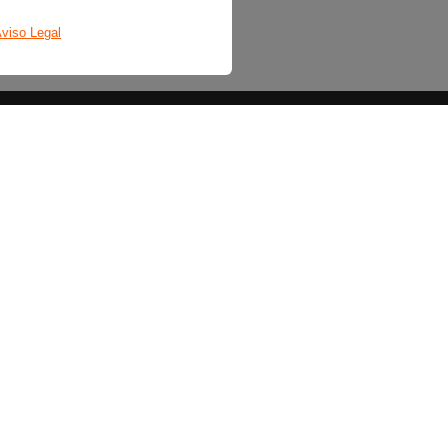
viso Legal
Sobre nosotros
La emisora
Política de privacidad
Aviso legal
Política de cookies
Bases legales