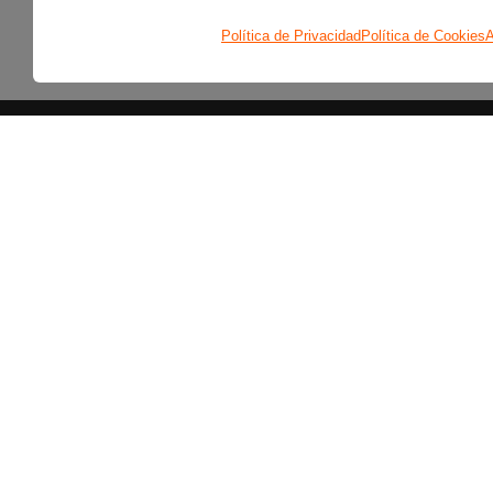
Política de Privacidad
Política de Cookies
A
Secciones
Últimas noticias
Colaboradores
Entrevistas
Programas
Reportajes
Secciones