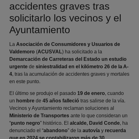
accidentes graves tras
solicitarlo los vecinos y el
Ayuntamiento
La
Asociación de Consumidores y Usuarios de
Valdemoro
(
ACUSVAL
) ha solicitado a la
Demarcación de Carreteras del Estado un estudio
urgente
de
siniestralidad en el kilómetro 26 de la A-
4
, tras la acumulación de accidentes graves y mortales
en este punto.
El último se produjo el pasado
19 de enero
, cuando
un
hombre
de
45 años falleció
tras salirse de la vía.
Vecinos y Ayuntamiento reclaman soluciones al
Ministerio de Transportes
ante lo que consideran un
“
punto negro
” histórico. El
alcalde, David Conde
, ha
denunciado el “
abandono
” de la
autovía
y
recuerda
que en 2024 se contabilizaron más de 30