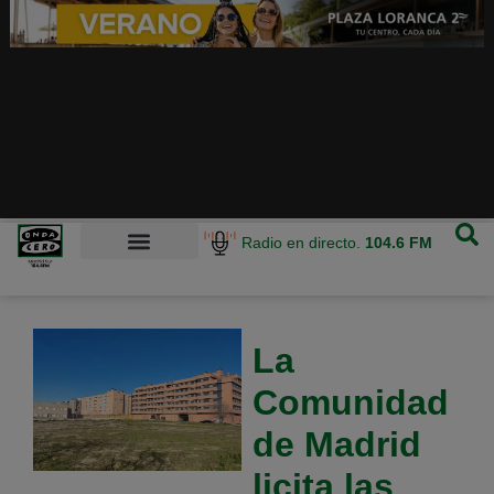
Radio en directo.
104.6 FM
La
Comunidad
de Madrid
licita las