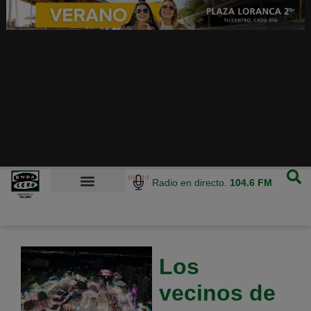
Radio en directo.
104.6 FM
Los
vecinos de