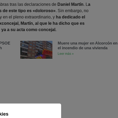
bras tras las declaraciones de
Daniel Martín
. L
a
s de este tipo es «doloroso»
. Sin embargo, no
y en el pleno extraordinario, y
ha dedicado el
xconcejal, Martín, al que le ha dicho que es
ya a su acta como concejal.
l PSOE
Muere una mujer en Alcorcón en
h
el incendio de una vivienda
Leer más »
kies