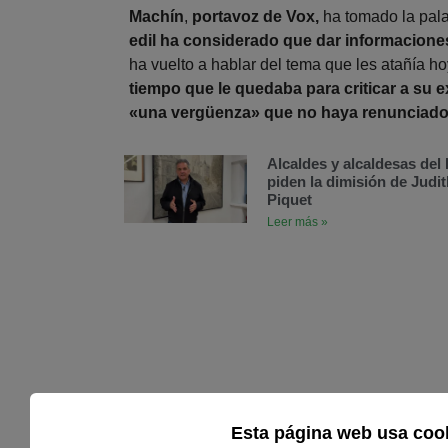
Machín
,
portavoz de Vox,
ha tomado la pala
edil ha considerado que dar informacione
ha vuelto a hablar del tema que les atañía ho
tiempo que le quedaba para criticar a su e
«una vergüenza» que no haya renunciado 
Alcaldes y alcaldesas de
piden la dimisión de Judit
Piquet
Leer más »
Esta página web usa coo