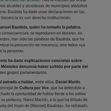
rios alcaldes y alcaldesas de municipios aledaños
leno, Bautista ha dado unas declaraciones en las
 inocencia es «un derecho institucional».
Manuel Bautista, quien ha tomado la palabra.
 consecuencias; se reproducen en titulares, en
undo», han sido las palabras de Bautista, que ha
ntizar la presunción de inocencia, sino todos «ya
a la persona».
to ha dado explicaciones concretas sobre
 Móstoles denuncia haber sufrido por parte del
ntes grupos parlamentarios.
l estrado a hablar
, entre ellos,
Daniel Martín
,
 concejal de
Cultura por Vox
, que ha defendido a
hado la oportunidad de hablar frente a los ediles
 su portavoz, Nieva Machín, a la que ha tildado de
usta del mujer de (Manuel) Bautista», ha señalado.