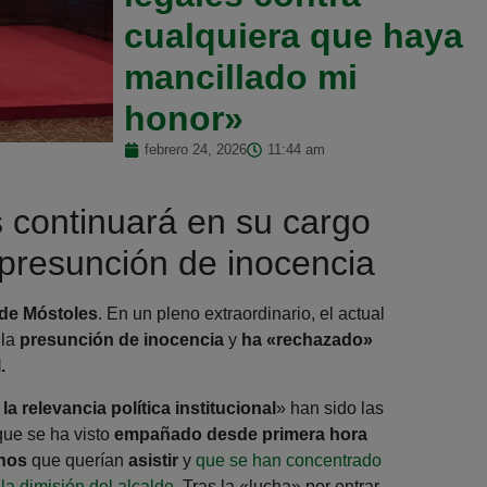
cualquiera que haya
mancillado mi
honor»
febrero 24, 2026
11:44 am
s continuará en su cargo
 presunción de inocencia
 de Móstoles
. En un pleno extraordinario, el actual
 la
presunción de inocencia
y
ha «rechazado»
.
 relevancia política institucional
» han sido las
 que se ha visto
empañado desde primera hora
anos
que querían
asistir
y
que se han concentrado
 la dimisión del alcalde
. Tras la «lucha» por entrar