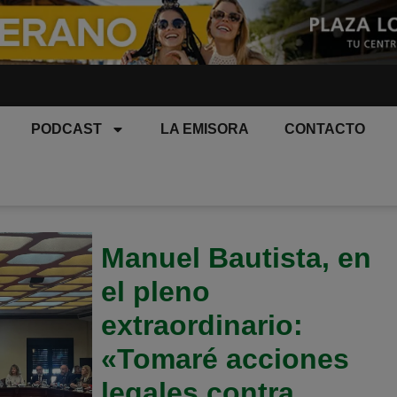
PODCAST
LA EMISORA
CONTACTO
Manuel Bautista, en
el pleno
extraordinario:
«Tomaré acciones
legales contra