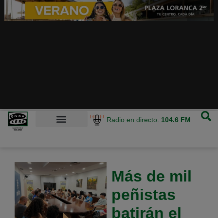
Radio en directo.
104.6 FM
Más de mil
peñistas
batirán el