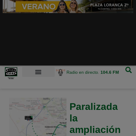
Radio en directo.
104.6 FM
Paralizada
la
ampliación